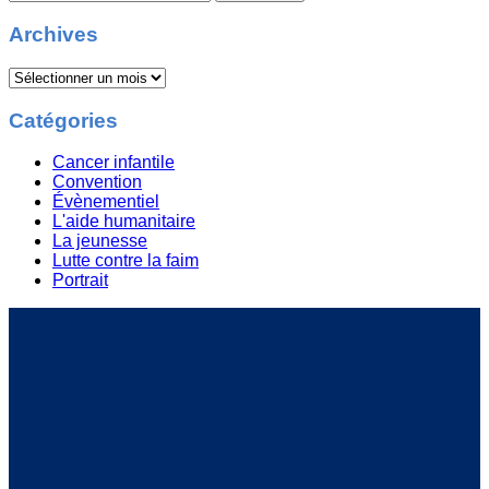
Archives
Catégories
Cancer infantile
Convention
Évènementiel
L'aide humanitaire
La jeunesse
Lutte contre la faim
Portrait