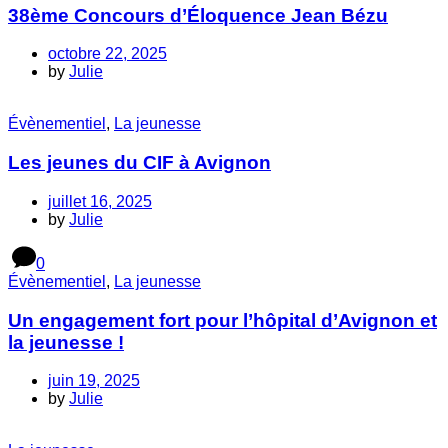
38ème Concours d’Éloquence Jean Bézu
octobre 22, 2025
by
Julie
Évènementiel
,
La jeunesse
Les jeunes du CIF à Avignon
juillet 16, 2025
by
Julie
0
Évènementiel
,
La jeunesse
Un engagement fort pour l’hôpital d’Avignon et
la jeunesse !
juin 19, 2025
by
Julie