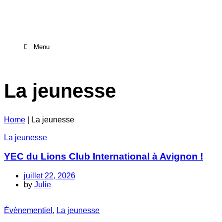
Menu
La jeunesse
Home
|
La jeunesse
La jeunesse
YEC du Lions Club International à Avignon !
juillet 22, 2026
by
Julie
Évènementiel
,
La jeunesse