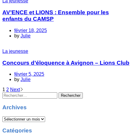
La jeunesse
AV’ENCE et LIONS : Ensemble pour les
enfants du CAMSP
février 18, 2025
by
Julie
La jeunesse
Concours d’éloquence à Avignon – Lions Club
février 5, 2025
by
Julie
1
2
Next
Archives
Catégories